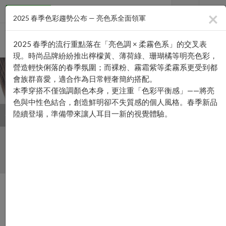
×
2025 春季色彩趨勢公布 — 亮色系全面領軍
2025 春季的流行重點落在「亮色調 × 柔霧色系」的交叉表
現。時尚品牌紛紛推出檸檬黃、薄荷綠、珊瑚橘等明亮色彩，
營造輕快俐落的春季氛圍；而裸粉、霧霜紫等柔霧系更受到都
會族群喜愛，適合作為日常輕奢簡約搭配。
本季穿搭不僅強調顏色本身，更注重「色彩平衡感」——將亮
色與中性色結合，創造鮮明卻不失質感的個人風格。春季新品
陸續登場，準備帶來讓人耳目一新的視覺體驗。
熱賣商品