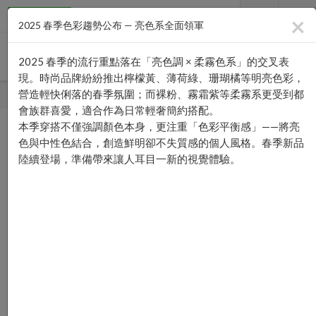
×
2025 春季色彩趨勢公布 — 亮色系全面領軍
2025 春季的流行重點落在「亮色調 × 柔霧色系」的交叉表
現。時尚品牌紛紛推出檸檬黃、薄荷綠、珊瑚橘等明亮色彩，
營造輕快俐落的春季氛圍；而裸粉、霧霜紫等柔霧系更受到都
首頁
—›
會員註冊
會族群喜愛，適合作為日常輕奢簡約搭配。
本季穿搭不僅強調顏色本身，更注重「色彩平衡感」——將亮
色與中性色結合，創造鮮明卻不失質感的個人風格。春季新品
會員註冊
陸續登場，準備帶來讓人耳目一新的視覺體驗。
為必填項目
*
姓名
*
Email
*