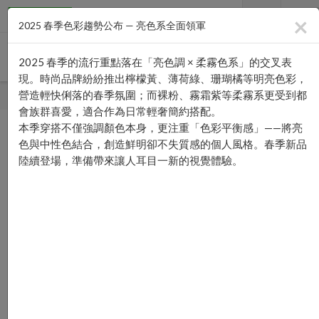
×
2025 春季色彩趨勢公布 — 亮色系全面領軍
2025 春季的流行重點落在「亮色調 × 柔霧色系」的交叉表
現。時尚品牌紛紛推出檸檬黃、薄荷綠、珊瑚橘等明亮色彩，
營造輕快俐落的春季氛圍；而裸粉、霧霜紫等柔霧系更受到都
首頁
—›
目錄下載
會族群喜愛，適合作為日常輕奢簡約搭配。
本季穿搭不僅強調顏色本身，更注重「色彩平衡感」——將亮
色與中性色結合，創造鮮明卻不失質感的個人風格。春季新品
陸續登場，準備帶來讓人耳目一新的視覺體驗。