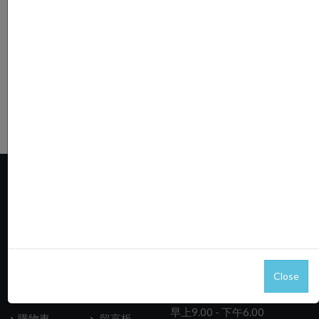
會員
購物說明
聯絡我們
Close
星期一 ~星期五
會員中心
最新消息
早上9.00 - 下午6.00
購物車
留言板