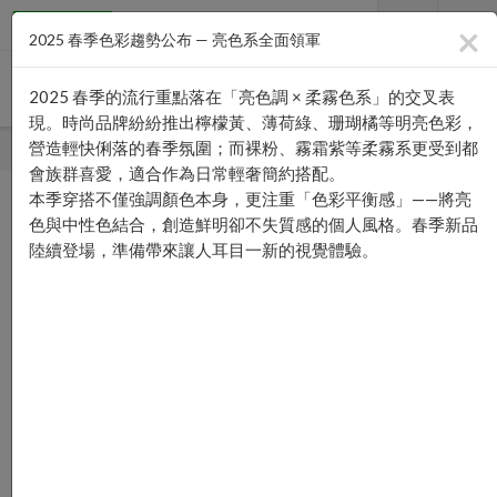
×
2025 春季色彩趨勢公布 — 亮色系全面領軍
2025 春季的流行重點落在「亮色調 × 柔霧色系」的交叉表
現。時尚品牌紛紛推出檸檬黃、薄荷綠、珊瑚橘等明亮色彩，
營造輕快俐落的春季氛圍；而裸粉、霧霜紫等柔霧系更受到都
首頁
—›
最新消息
會族群喜愛，適合作為日常輕奢簡約搭配。
本季穿搭不僅強調顏色本身，更注重「色彩平衡感」——將亮
色與中性色結合，創造鮮明卻不失質感的個人風格。春季新品
最新消息
陸續登場，準備帶來讓人耳目一新的視覺體驗。