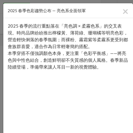
×
2025 春季色彩趨勢公布 — 亮色系全面領軍
2025 春季的流行重點落在「亮色調 × 柔霧色系」的交叉表
現。時尚品牌紛紛推出檸檬黃、薄荷綠、珊瑚橘等明亮色彩，
營造輕快俐落的春季氛圍；而裸粉、霧霜紫等柔霧系更受到都
首頁
—›
購物說明
會族群喜愛，適合作為日常輕奢簡約搭配。
本季穿搭不僅強調顏色本身，更注重「色彩平衡感」——將亮
色與中性色結合，創造鮮明卻不失質感的個人風格。春季新品
購物說明
陸續登場，準備帶來讓人耳目一新的視覺體驗。
–
付款方式
● 信用卡即時線上一次刷卡付款 方便又好用的付款方式，
當您選擇線上刷卡方式進行交易時，作業流程透過SSL加密
機制，保障您的個人隱私資料。
● 超商付款取貨 適合不方便在家收貨或者不方便使用ATM
與無信用卡的消費者。