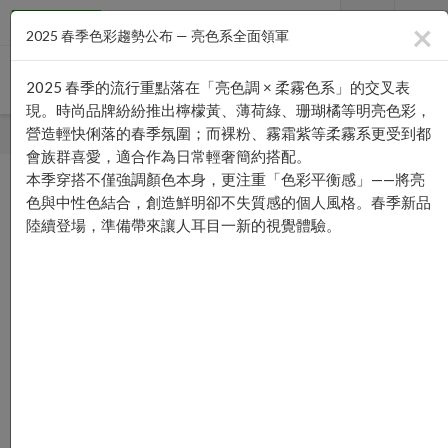
×
2025 春季色彩趨勢公布 — 亮色系全面領軍
2025 春季的流行重點落在「亮色調 × 柔霧色系」的交叉表
現。時尚品牌紛紛推出檸檬黃、薄荷綠、珊瑚橘等明亮色彩，
營造輕快俐落的春季氛圍；而裸粉、霧霜紫等柔霧系更受到都
首頁
—›
商品列表
—›
男士服裝
—›
外套類
會族群喜愛，適合作為日常輕奢簡約搭配。
本季穿搭不僅強調顏色本身，更注重「色彩平衡感」——將亮
色與中性色結合，創造鮮明卻不失質感的個人風格。春季新品
陸續登場，準備帶來讓人耳目一新的視覺體驗。